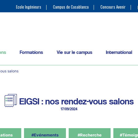
Ecole Ingénieurs
Campus de Casablanca
Concours Avenir
ons
Formations
Vie sur le campus
International
vous salons
EIGSI : nos rendez-vous salons
17/09/2024
ations
#Evénements
#Recherche
#Témoig