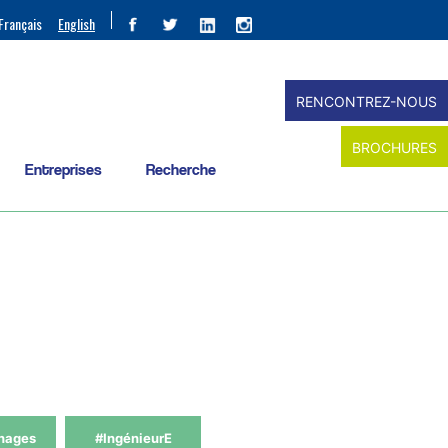
Français
English
RENCONTREZ-NOUS
BROCHURES
Entreprises
Recherche
nages
#IngénieurE