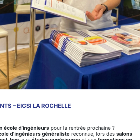
TS – EIGSI LA ROCHELLE
n école d’ingénieurs
pour la rentrée prochaine ?
cole d’ingénieurs généraliste
reconnue, lors des
salons
post-bac
, aux
études supérieures
et aux
formations en