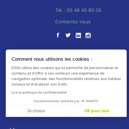
Tél. : 05 46 45 80 00
Contactez-nous
Comment nous utilisons les cookies :
EIGSI utilise des cookies qui lui permette de personnaliser le
contenu et d'offrir à ses visiteurs une expérience de
navigation optimale, des fonctionnalités relatives aux médias
sociaux et d'analyser son trafic.
Lire la politique de confidentialité
Consentements certifiés par
Je choisis
OK pour moi
Axeptio consent
Plateforme de Gestion du Consentement : Personnalisez