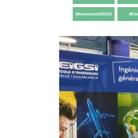
#IlsontchoisiEIGSI
#Ca