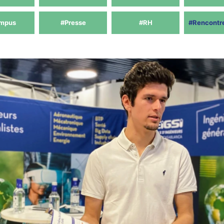
mpus
#Presse
#RH
#Rencontr