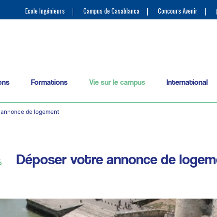
Ecole Ingénieurs
Campus de Casablanca
Concours Avenir
ons
Formations
Vie sur le campus
International
 annonce de logement
Déposer votre annonce de loge