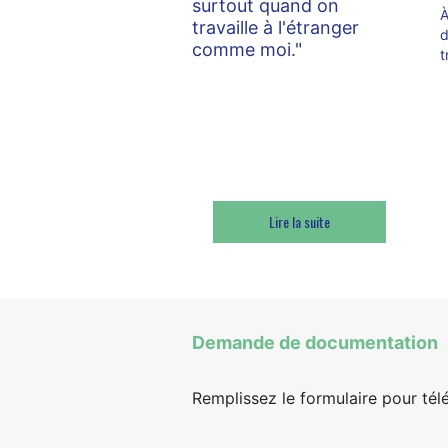
surtout quand on
À
travaille à l'étranger
d
comme moi."
t
Diplômé(e) EIGSI – Yasmine,
promotion 2020, ingénieure
méthodes pour Alstom au
Danemark.
Lire la suite
Demande de documentation
Remplissez le formulaire pour tél