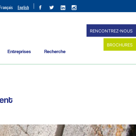
Français
English
RENCONTREZ-NOUS
BROCHURES
Entreprises
Recherche
ment