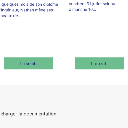
vendredi 31 juillet soir au
 quelques mois de son diplôme
dimanche 16…
’ingénieur, Nathan mène ses
ravaux de…
Lire la suite
Lire la suite
écharger la documentation.