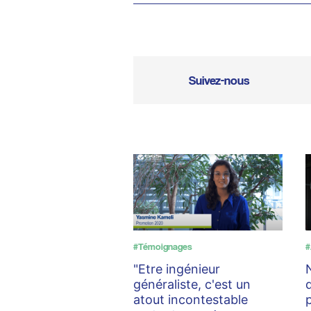
Suivez-nous
#Témoignages
#
"Etre ingénieur
généraliste, c'est un
atout incontestable