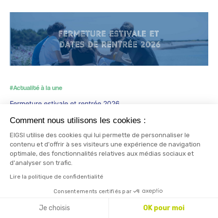
#Actualité à la une
Fermeture estivale et rentrée 2026
L’EIGSI fermera ses portes du vendredi 31 juillet soir au
Comment nous utilisons les cookies :
dimanche 16…
EIGSI utilise des cookies qui lui permette de personnaliser le
contenu et d'offrir à ses visiteurs une expérience de navigation
optimale, des fonctionnalités relatives aux médias sociaux et
d'analyser son trafic.
Lire la politique de confidentialité
Lire la suite
Consentements certifiés par
RENCONTREZ-NOUS
BROCHURES
Je choisis
OK pour moi