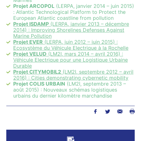
Projet ARCOPOL
(LERPA, janvier 2014 – juin 2015)
: Atlantic Technological Platform to Protect the
European Atlantic coastline from pollution
Projet ISDAMP
(LERPA, janvier 2013 – décembre
2014) : Improving Shorelines Defenses Against
Marine Pollution
Projet EVER
(LERPA, juin 2012 – juin 2015) :
Ecosystème du Véhicule Electrique à la Rochelle
Projet VELUD
(LM2I, mars 2014 – avril 2016) :
Véhicule Electrique pour une Logistique Urbaine
Durable
Projet CITYMOBIL2
(LM2I, septembre 2012 – avril
2016) : Cities demonstrating cybernetic mobility
Projet COLIS URBAIN
(LM2I, septembre 2013 –
août 2015) : Nouveaux schémas logistiques
urbains du dernier kilomètre marchandise