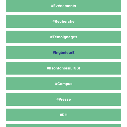
#Evénements
#Recherche
#Témoignages
#IngénieurE
#IlsontchoisiEIGSI
#Campus
#Presse
#RH