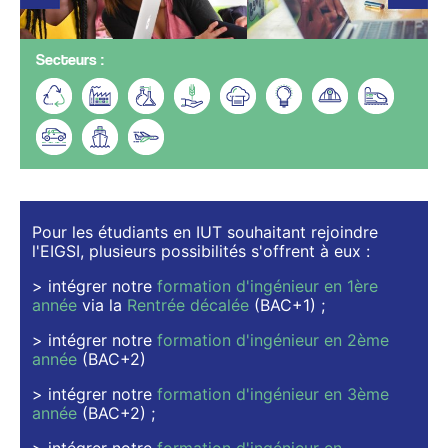
Secteurs :
Pour les étudiants en IUT souhaitant rejoindre
l'EIGSI, plusieurs possibilités s'offrent à eux :
> intégrer notre
formation d'ingénieur en 1ère
année
via la
Rentrée décalée
(BAC+1) ;
> intégrer notre
formation d'ingénieur en 2ème
année
(BAC+2)
> intégrer notre
formation d'ingénieur en 3ème
année
(BAC+2) ;