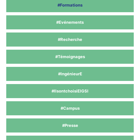
#Formations
#Evénements
#Recherche
#Témoignages
#IngénieurE
#IlsontchoisiEIGSI
#Campus
#Presse