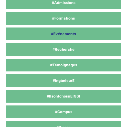
#Admissions
#Formations
#Evénements
#Recherche
#Témoignages
#IngénieurE
#IlsontchoisiEIGSI
#Campus