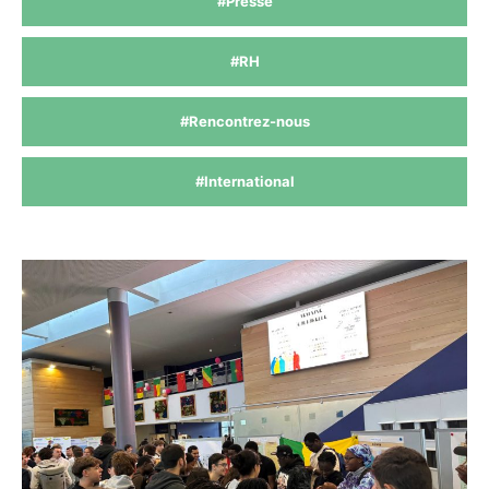
#Presse
#RH
#Rencontrez-nous
#International