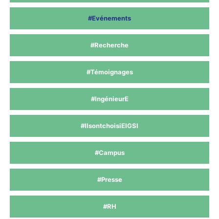
#Evénements
#Recherche
#Témoignages
#IngénieurE
#IlsontchoisiEIGSI
#Campus
#Presse
#RH