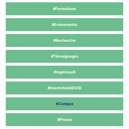
#Formations
#Evénements
#Recherche
#Témoignages
#IngénieurE
#IlsontchoisiEIGSI
#Campus
#Presse