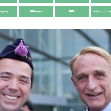
mpus
#Presse
#RH
#Rencontr