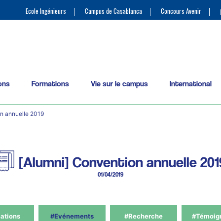
Ecole Ingénieurs
Campus de Casablanca
Concours Avenir
ons
Formations
Vie sur le campus
International
n annuelle 2019
[Alumni] Convention annuelle 201
01/04/2019
ations
#Evénements
#Recherche
#Témoig