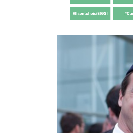
#IlsontchoisiEIGSI
#Ca