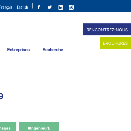
Français
English
RENCONTREZ-NOUS
BROCHURES
Entreprises
Recherche
9
nages
#IngénieurE