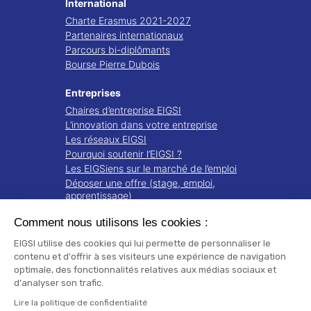
International
Charte Erasmus 2021-2027
Partenaires internationaux
Parcours bi-diplômants
Bourse Pierre Dubois
Entreprises
Chaires d’entreprise EIGSI
L’innovation dans votre entreprise
Les réseaux EIGSI
Pourquoi soutenir l’EIGSI ?
Les EIGSiens sur le marché de l’emploi
Déposer une offre (stage, emploi,
apprentissage)
Comment nous utilisons les cookies :
Recherche
Projets de recherche
EIGSI utilise des cookies qui lui permette de personnaliser le
Notre écosystème
contenu et d'offrir à ses visiteurs une expérience de navigation
optimale, des fonctionnalités relatives aux médias sociaux et
Publications
d'analyser son trafic.
Mentions légales
Lire la politique de confidentialité