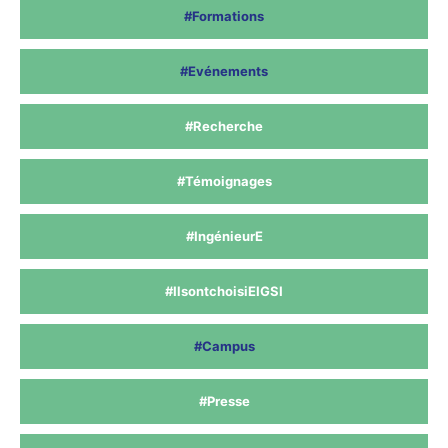
#Formations
#Evénements
#Recherche
#Témoignages
#IngénieurE
#IlsontchoisiEIGSI
#Campus
#Presse