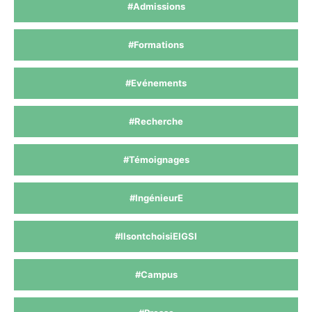
#Admissions
#Formations
#Evénements
#Recherche
#Témoignages
#IngénieurE
#IlsontchoisiEIGSI
#Campus