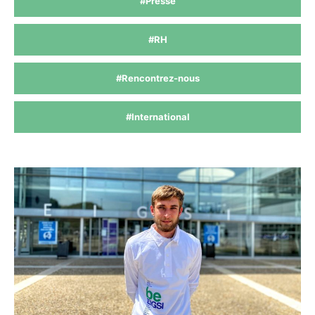
#Presse
#RH
#Rencontrez-nous
#International