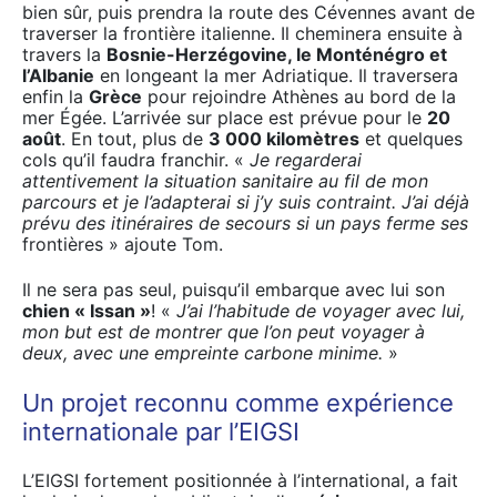
bien sûr, puis prendra la route des Cévennes avant de
traverser la frontière italienne. Il cheminera ensuite à
travers la
Bosnie-Herzégovine, le Monténégro et
l’Albanie
en longeant la mer Adriatique. Il traversera
enfin la
Grèce
pour rejoindre Athènes au bord de la
mer Égée. L’arrivée sur place est prévue pour le
20
août
. En tout, plus de
3 000 kilomètres
et quelques
cols qu’il faudra franchir. «
Je regarderai
attentivement la situation sanitaire au fil de mon
parcours et je l’adapterai si j’y suis contraint. J’ai déjà
prévu des itinéraires de secours si un pays ferme ses
frontières » a
joute Tom.
Il ne sera pas seul, puisqu’il embarque avec lui son
chien « Issan »
! «
J’ai l’habitude de voyager avec lui,
mon but est de montrer que l’on peut voyager à
deux, avec une empreinte carbone minime.
»
Un projet reconnu comme expérience
internationale par l’EIGSI
L’EIGSI fortement positionnée à l’international, a fait