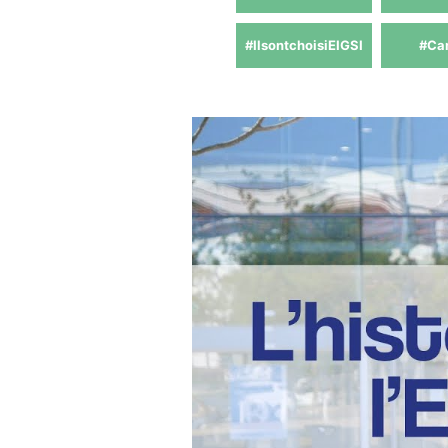
#IlsontchoisiEIGSI
#Ca