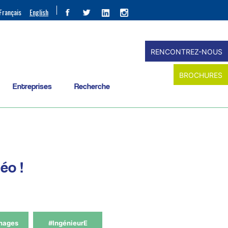
Français
English
RENCONTREZ-NOUS
BROCHURES
Entreprises
Recherche
éo !
nages
#IngénieurE