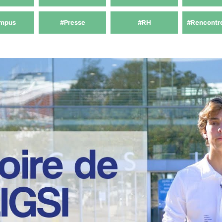
mpus
#Presse
#RH
#Rencontr