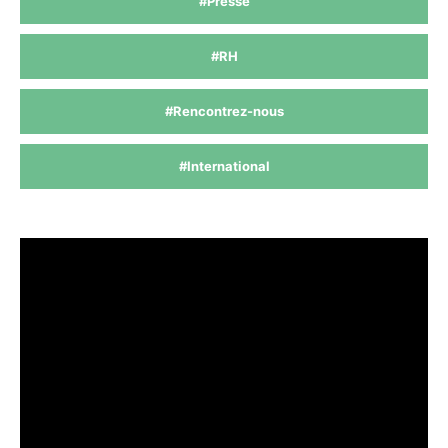
#Presse
#RH
#Rencontrez-nous
#International