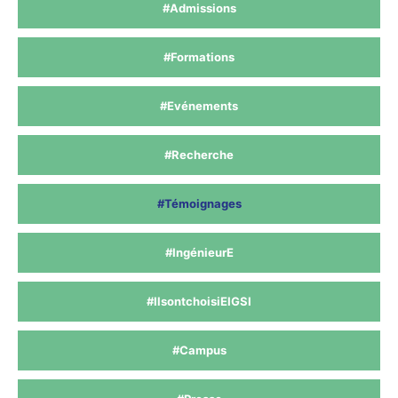
#Admissions
#Formations
#Evénements
#Recherche
#Témoignages
#IngénieurE
#IlsontchoisiEIGSI
#Campus