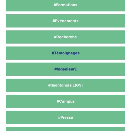
#Formations
#Evénements
#Recherche
#Témoignages
#IngénieurE
#IlsontchoisiEIGSI
#Campus
#Presse