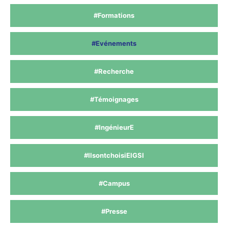
#Formations
#Evénements
#Recherche
#Témoignages
#IngénieurE
#IlsontchoisiEIGSI
#Campus
#Presse