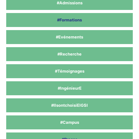
#Admissions
#Formations
#Evénements
#Recherche
#Témoignages
#IngénieurE
#IlsontchoisiEIGSI
#Campus