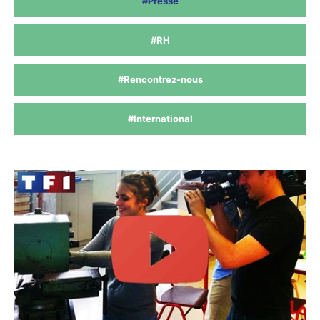
#Presse
#RH
#Rencontrez-nous
#International