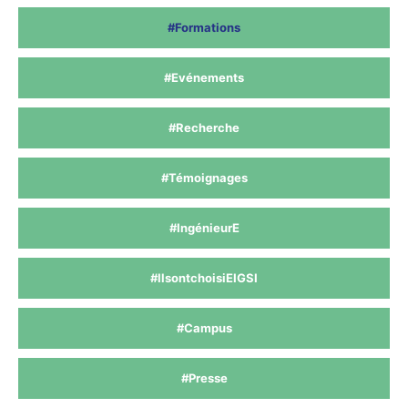
#Formations
#Evénements
#Recherche
#Témoignages
#IngénieurE
#IlsontchoisiEIGSI
#Campus
#Presse