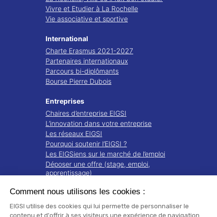
Vivre et Etudier à La Rochelle
Vie associative et sportive
International
Charte Erasmus 2021-2027
Partenaires internationaux
Parcours bi-diplômants
Bourse Pierre Dubois
Entreprises
Chaires d’entreprise EIGSI
L’innovation dans votre entreprise
Les réseaux EIGSI
Pourquoi soutenir l’EIGSI ?
Les EIGSiens sur le marché de l’emploi
Déposer une offre (stage, emploi,
apprentissage)
Comment nous utilisons les cookies :
Recherche
Projets de recherche
EIGSI utilise des cookies qui lui permette de personnaliser le
Notre écosystème
contenu et d'offrir à ses visiteurs une expérience de navigation