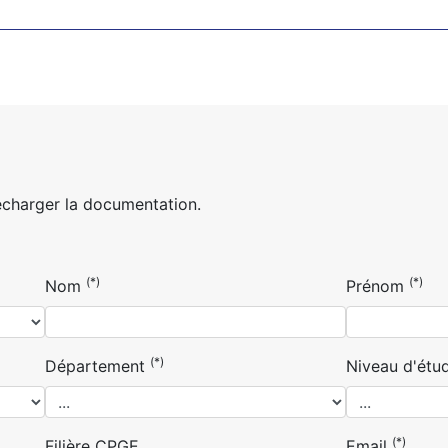
écharger la documentation.
(*)
(*)
Nom
Prénom
(*)
Département
Niveau d'étu
(*)
Filière CPGE
Email