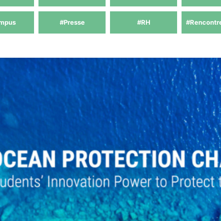
mpus
#Presse
#RH
#Rencontr