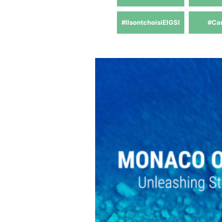
#IlsontchoisiEIGSI
#Ca