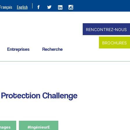
Français
English
RENCONTREZ-NOUS
BROCHURES
Entreprises
Recherche
n Protection Challenge
nages
#IngénieurE