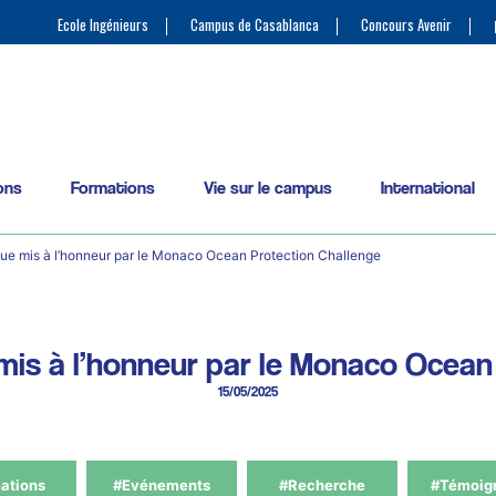
Ecole Ingénieurs
Campus de Casablanca
Concours Avenir
ons
Formations
Vie sur le campus
International
gue mis à l’honneur par le Monaco Ocean Protection Challenge
 mis à l’honneur par le Monaco Ocea
15/05/2025
ations
#Evénements
#Recherche
#Témoig