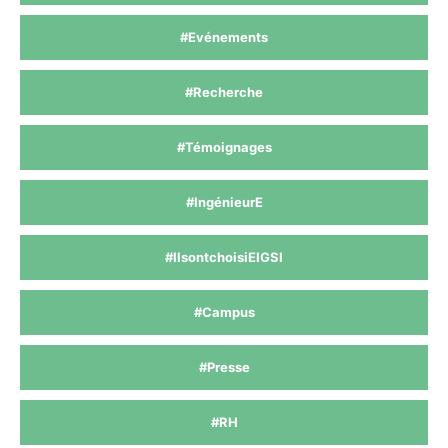
#Evénements
#Recherche
#Témoignages
#IngénieurE
#IlsontchoisiEIGSI
#Campus
#Presse
#RH