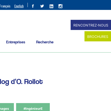
Français
English
RENCONTREZ-NOUS
BROCHURES
Entreprises
Recherche
log d’O. Rollot
nages
#IngénieurE