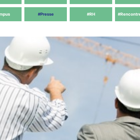
mpus
#Presse
#RH
#Rencontr