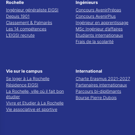
Rochelle
Ingénieurs
Ingénieur généraliste EIGSI
Concours AvenirPrépas
Depuis 1901
Concours AvenirPlus
Classement & Palmarès
Ingénieur en apprentissage
Les 14 compétences
MSc Ingénieur d’affaires
L’EIGSI recrute
Etudiants internationaux
Frais de la scolarité
Vie sur le campus
International
Se loger à La Rochelle
Charte Erasmus 2021-2027
Résidence EIGSI
Partenaires internationaux
La Rochelle, ville où il fait bon
Parcours bi-diplômants
étudier
Bourse Pierre Dubois
Vivre et Etudier à La Rochelle
Vie associative et sportive