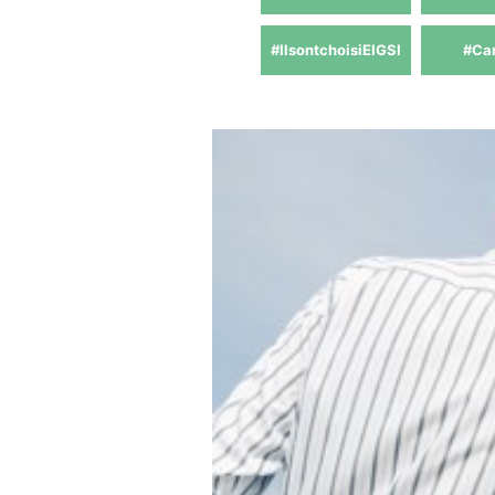
#IlsontchoisiEIGSI
#Ca