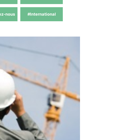
ez-nous
#International