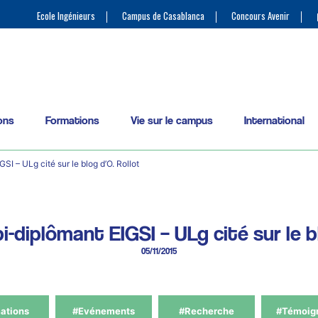
Ecole Ingénieurs
Campus de Casablanca
Concours Avenir
ons
Formations
Vie sur le campus
International
SI – ULg cité sur le blog d’O. Rollot
i-diplômant EIGSI – ULg cité sur le b
05/11/2015
ations
#Evénements
#Recherche
#Témoig