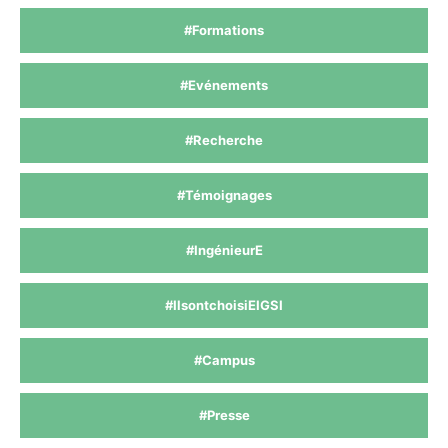
#Formations
#Evénements
#Recherche
#Témoignages
#IngénieurE
#IlsontchoisiEIGSI
#Campus
#Presse