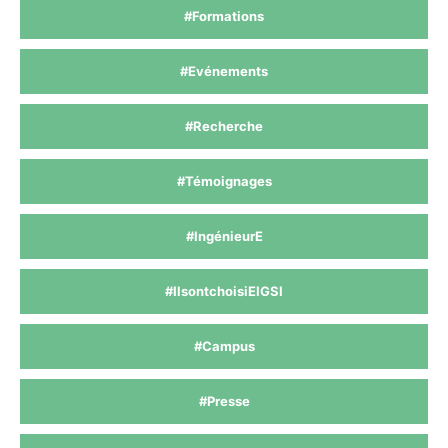
#Formations
#Evénements
#Recherche
#Témoignages
#IngénieurE
#IlsontchoisiEIGSI
#Campus
#Presse