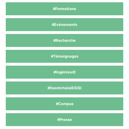
#Formations
#Evénements
#Recherche
#Témoignages
#IngénieurE
#IlsontchoisiEIGSI
#Campus
#Presse