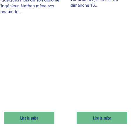
dimanche 16…
’ingénieur, Nathan mène ses
ravaux de…
Lire la suite
Lire la suite