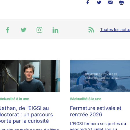
Toutes les actua
Actualité à la une
#Actualité à la une
Nathan, de l’EIGSI au
Fermeture estivale et
doctorat : un parcours
rentrée 2026
porté par la curiosité
L’EIGSI fermera ses portes du
vendredi 31 juillet soir au
 quelques mois de son diplôme