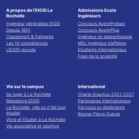
A propos de l’EIGSI La
Admissions Ecole
Rochelle
Ingénieurs
Ingénieur généraliste EIGSI
Concours AvenirPrépas
Depuis 1901
Concours AvenirPlus
Classement & Palmarès
Ingénieur en apprentissage
Les 14 compétences
MSc Ingénieur d’affaires
L’EIGSI recrute
Etudiants internationaux
Frais de la scolarité
Vie sur le campus
International
Se loger à La Rochelle
Charte Erasmus 2021-2027
Résidence EIGSI
Partenaires internationaux
La Rochelle, ville où il fait bon
Parcours bi-diplômants
étudier
Bourse Pierre Dubois
Vivre et Etudier à La Rochelle
Vie associative et sportive