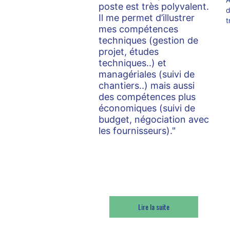
poste est très polyvalent.
d
Il me permet d’illustrer
t
mes compétences
techniques (gestion de
projet, études
techniques..) et
managériales (suivi de
chantiers..) mais aussi
des compétences plus
économiques (suivi de
budget, négociation avec
les fournisseurs)."
Maxence JARDIN, alumni du
MSc Ingénieur d’Affaires, Promo
2020
Lire la suite