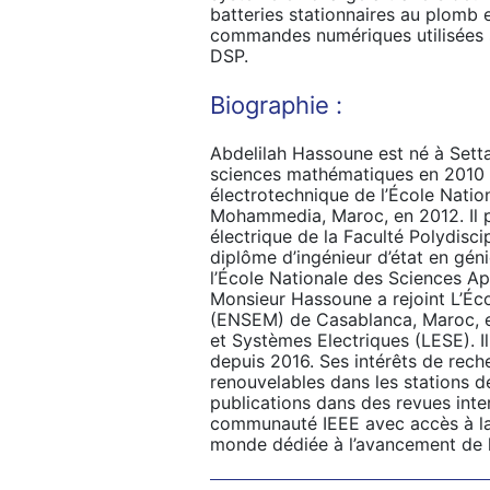
batteries stationnaires au plomb et
commandes numériques utilisées s
DSP.
Biographie :
Abdelilah Hassoune est né à Setta
sciences mathématiques en 2010 p
électrotechnique de l’École Nati
Mohammedia, Maroc, en 2012. Il p
électrique de la Faculté Polydisci
diplôme d’ingénieur d’état en g
l’École Nationale des Sciences A
Monsieur Hassoune a rejoint L’Éco
(ENSEM) de Casablanca, Maroc, e
et Systèmes Electriques (LESE). I
depuis 2016. Ses intérêts de reche
renouvelables dans les stations d
publications dans des revues inte
communauté IEEE avec accès à la 
monde dédiée à l’avancement de la