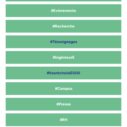
#Evénements
#Recherche
#Témoignages
#IngénieurE
#IlsontchoisiEIGSI
#Campus
#Presse
#RH