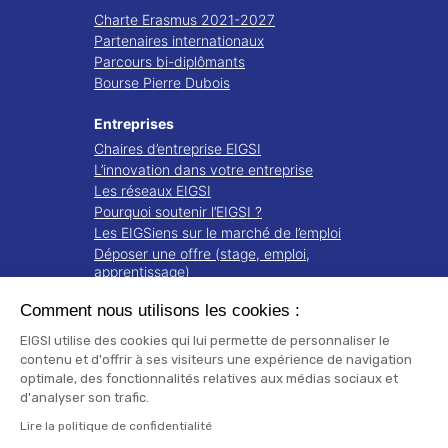
Charte Erasmus 2021-2027
Partenaires internationaux
Parcours bi-diplômants
Bourse Pierre Dubois
Entreprises
Chaires d’entreprise EIGSI
L’innovation dans votre entreprise
Les réseaux EIGSI
Pourquoi soutenir l’EIGSI ?
Les EIGSiens sur le marché de l’emploi
Déposer une offre (stage, emploi,
apprentissage)
Comment nous utilisons les cookies :
Recherche
Projets de recherche
EIGSI utilise des cookies qui lui permette de personnaliser le
Notre écosystème
contenu et d'offrir à ses visiteurs une expérience de navigation
optimale, des fonctionnalités relatives aux médias sociaux et
Publications
d'analyser son trafic.
Mentions légales
Lire la politique de confidentialité