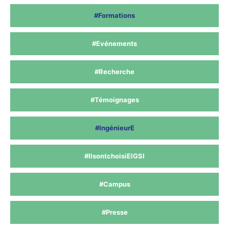
#Formations
#Evénements
#Recherche
#Témoignages
#IngénieurE
#IlsontchoisiEIGSI
#Campus
#Presse