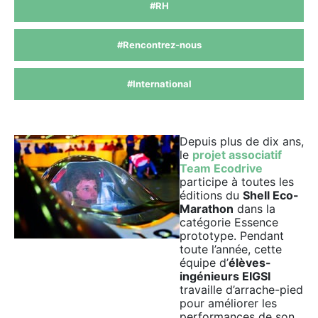
#RH
#Rencontrez-nous
#International
Depuis plus de dix ans,
le
projet associatif
Team Ecodrive
participe à toutes les
éditions du
Shell Eco-
Marathon
dans la
catégorie Essence
prototype. Pendant
toute l’année, cette
équipe d’
élèves-
ingénieurs EIGSI
travaille d’arrache-pied
pour améliorer les
performances de son