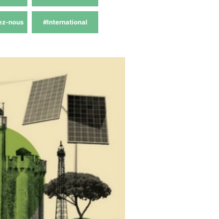
ez-nous
#International