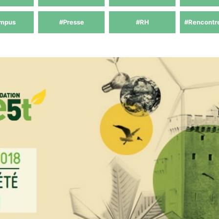
mpus
#Presse
#RH
#Rencontr