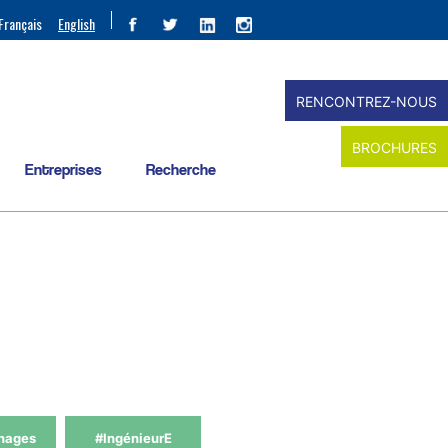
Français
English
RENCONTREZ-NOUS
BROCHURES
Entreprises
Recherche
nages
#IngénieurE