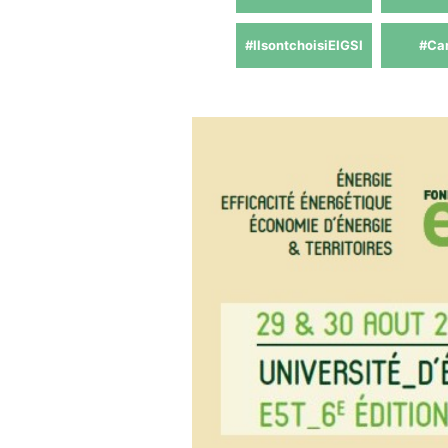
#IlsontchoisiEIGSI
#Ca