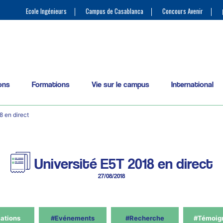
Ecole Ingénieurs
Campus de Casablanca
Concours Avenir
ons
Formations
Vie sur le campus
International
8 en direct
Université E5T 2018 en direct
27/08/2018
ations
#Evénements
#Recherche
#Témoig