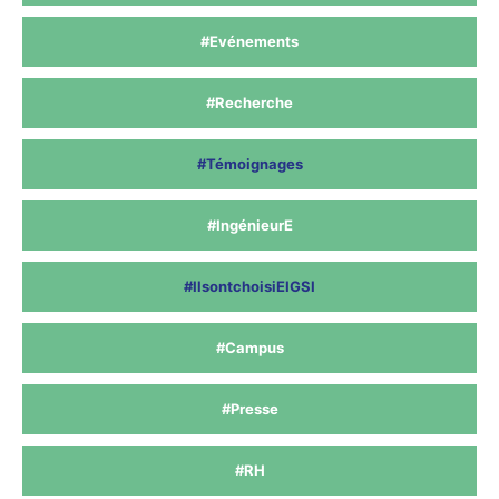
#Evénements
#Recherche
#Témoignages
#IngénieurE
#IlsontchoisiEIGSI
#Campus
#Presse
#RH