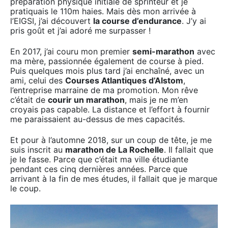
préparation physique initiale de sprinteur et je
pratiquais le 110m haies. Mais dès mon arrivée à
l’EIGSI, j’ai découvert
la course d’endurance
. J’y ai
pris goût et j’ai adoré me surpasser !
En 2017, j’ai couru mon premier
semi-marathon
avec
ma mère, passionnée également de course à pied.
Puis quelques mois plus tard j’ai enchaîné, avec un
ami, celui des
Courses Atlantiques d’Alstom
,
l’entreprise marraine de ma promotion. Mon rêve
c’était de
courir un marathon
, mais je ne m’en
croyais pas capable. La distance et l’effort à fournir
me paraissaient au-dessus de mes capacités.
Et pour à l’automne 2018, sur un coup de tête, je me
suis inscrit au
marathon de La Rochelle
. Il fallait que
je le fasse. Parce que c’était ma ville étudiante
pendant ces cinq dernières années. Parce que
arrivant à la fin de mes études, il fallait que je marque
le coup.