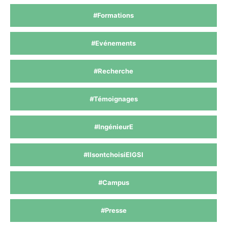
#Formations
#Evénements
#Recherche
#Témoignages
#IngénieurE
#IlsontchoisiEIGSI
#Campus
#Presse