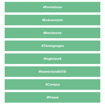
#Formations
#Evénements
#Recherche
#Témoignages
#IngénieurE
#IlsontchoisiEIGSI
#Campus
#Presse