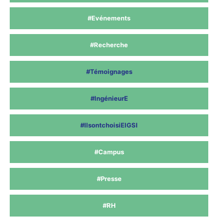
#Evénements
#Recherche
#Témoignages
#IngénieurE
#IlsontchoisiEIGSI
#Campus
#Presse
#RH