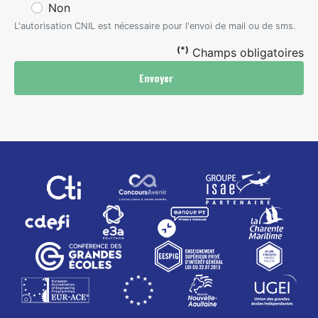
Non
L'autorisation CNIL est nécessaire pour l'envoi de mail ou de sms.
(*)
Champs obligatoires
Envoyer