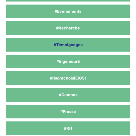
#Evénements
#Recherche
#Témoignages
#IngénieurE
#IlsontchoisiEIGSI
#Campus
#Presse
#RH