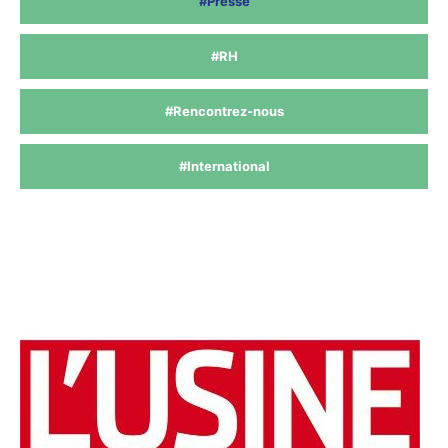
#Presse
#RH
#Rencontrez-nous
#International