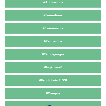
#Admissions
#Formations
#Evénements
#Recherche
#Témoignages
#IngénieurE
#IlsontchoisiEIGSI
#Campus