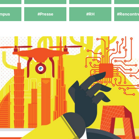
mpus
#Presse
#RH
#Rencontr