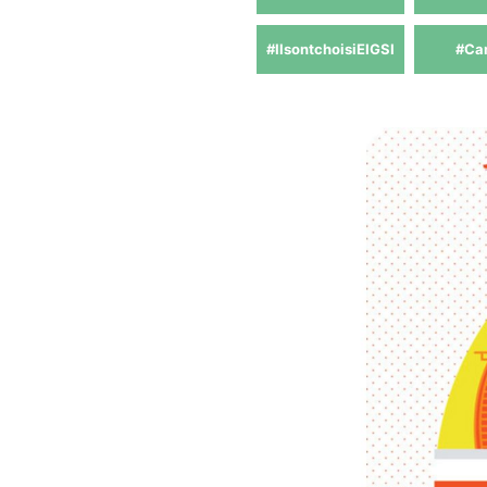
#IlsontchoisiEIGSI
#Ca