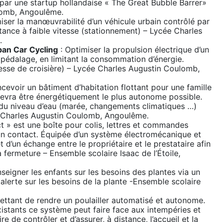
 par une startup hollandaise « The Great Bubble Barrer»
lomb, Angoulême.
iser la manœuvrabilité d’un véhicule urbain contrôlé par
stance à faible vitesse (stationnement) – Lycée Charles
.
ban Car Cycling
: Optimiser la propulsion électrique d’un
e pédalage, en limitant la consommation d’énergie.
itesse de croisière) – Lycée Charles Augustin Coulomb,
cevoir un bâtiment d’habitation flottant pour une famille
evra être énergétiquement le plus autonome possible.
s du niveau d’eau (marée, changements climatiques …)
e Charles Augustin Coulomb, Angoulême.
t » est une boîte pour colis, lettres et commandes
cun contact. Équipée d’un système électromécanique et
t d’un échange entre le propriétaire et le prestataire afin
 fermeture – Ensemble scolaire Isaac de l’Étoile,
nseigner les enfants sur les besoins des plantes via un
 alerte sur les besoins de la plante -Ensemble scolaire
ttant de rendre un poulailler automatisé et autonome.
stants ce système peut faire face aux intempéries et
re de contrôler et d’assurer, à distance, l’accueil et la