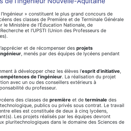
 de l’Ingénieur Nouvelle-Aquitaine
’Ingénieur » constituent le plus grand concours de
ycéens des classes de Première et de Terminale Générale
r le Ministère de l’Éducation Nationale, de
 Recherche et l’UPSTI (Union des Professeurs de
es).
 d’apprécier et de récompenser des
projets
ingénieur
, menés par des équipes de lycéens pendant
mment à développer chez les élèves l’
esprit d’initiative
,
compétences de l’ingénieur
. La réalisation du projet
ation avec un ou des conseillers extérieurs à
sponsabilité du professeur.
lycéens des classes de
première
et de
terminale
des
technologique, publics ou privés sous contrat. Le travail
ntre elles est constituée de deux à cinq lycéens,
t(s). Les projets réalisés par les équipes devront
ux pluritechnologiques dans le domaine des Sciences de