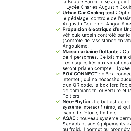
la Bubble Barrer mise au point
– Lycée Charles Augustin Cou
Urban Car Cycling test
: Optim
le pédalage, contrôle de l’assi
Augustin Coulomb, Angoulême
Propulsion électrique d’un Ur
véhicule urbain contrôlé par l
(contrôle de l’assistance en v
Angoulême.
Maison urbaine flottante
: Con
de 4 personnes. Ce bâtiment d
Les risques liés aux variation
seront pris en compte – Lycé
BOX CONNECT
: « Box connec
internet ; qui ne nécessite au
d’un QR code, la box fera l’obje
de commander l’ouverture et la
Poitiers.
Néo-Phytòn
: Le but est de re
système interactif (émojis) qui
Isaac de l’Étoile, Poitiers.
ASAC
: nouveau système perme
S’adaptant aux équipements exi
au froid, il permet au propriétai