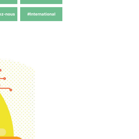
ez-nous
#International