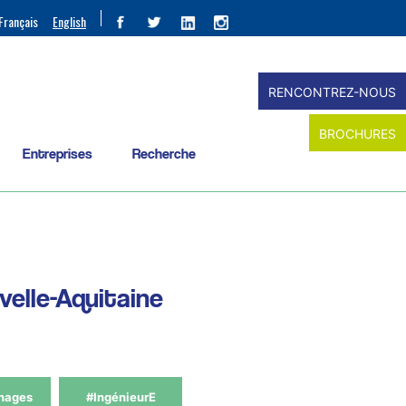
Français
English
RENCONTREZ-NOUS
BROCHURES
Entreprises
Recherche
velle-Aquitaine
nages
#IngénieurE