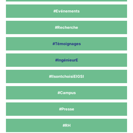
#Evénements
#Recherche
#Témoignages
#IngénieurE
#IlsontchoisiEIGSI
#Campus
#Presse
#RH