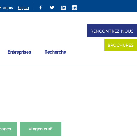
Français
English
RENCONTREZ-NOUS
BROCHURES
Entreprises
Recherche
nages
#IngénieurE