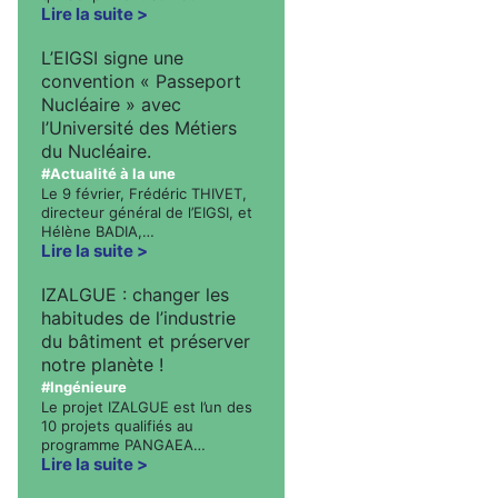
Lire la suite
L’EIGSI signe une
convention « Passeport
Nucléaire » avec
l’Université des Métiers
du Nucléaire.
#Actualité à la une
Le 9 février, Frédéric THIVET,
directeur général de l’EIGSI, et
Hélène BADIA,…
Lire la suite
IZALGUE : changer les
habitudes de l’industrie
du bâtiment et préserver
notre planète !
#Ingénieure
Le projet IZALGUE est l’un des
10 projets qualifiés au
programme PANGAEA…
Lire la suite