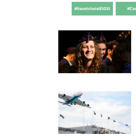
#IlsontchoisiEIGSI
#Ca