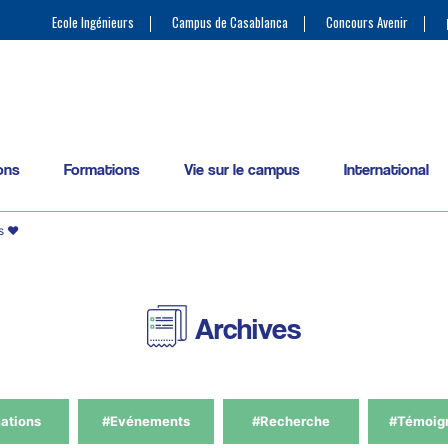
Ecole Ingénieurs
Campus de Casablanca
Concours Avenir
ons
Formations
Vie sur le campus
International
s ❤️
Archives
ations
#Evénements
#Recherche
#Témoig