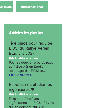
ez-nous
#International
Articles les plus lus
1ère place pour l’équipe
EIGSI du Rallye Aérien
Etudiant 2024
#Actualité à la une
Pour sa deuxième participation
au Rallye Aérien Etudiant,
l’équipage de l’EIGSI se…
Lire la suite
Écoutez nos étudiantes
ingénieures ❤️
#Actualité à la une
Elles sont 21 élèves-
ingénieures de l’EIGSI. 21 voix
qui s’expriment sur leur…